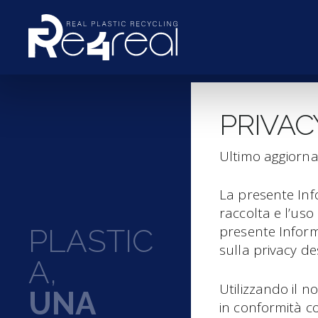
PRIVA
Ultimo aggiorn
La presente Info
raccolta e l’uso
presente Inform
PLASTIC
sulla privacy des
A,
Utilizzando il no
UNA
in conformità co