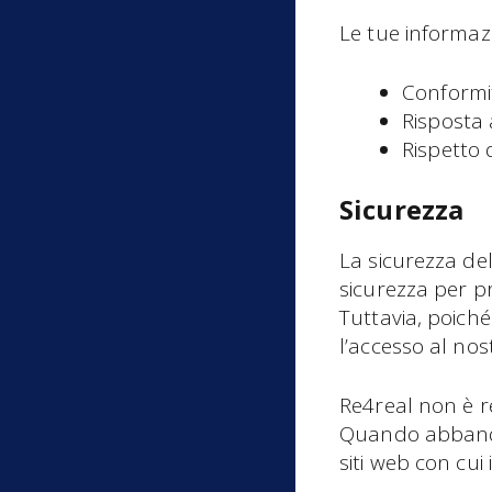
Le tue informazi
Conformit
Risposta a
Rispetto 
Sicurezza
La sicurezza del
sicurezza per pr
Tuttavia, poiché
l’accesso al nost
Re4real non è re
Quando abbandoni
siti web con cui