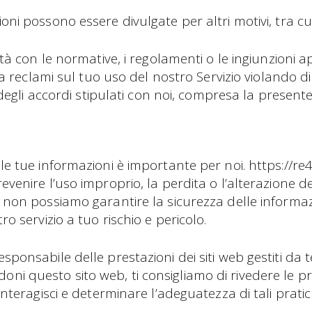
oni possono essere divulgate per altri motivi, tra cui
à con le normative, i regolamenti o le ingiunzioni app
 reclami sul tuo uso del nostro Servizio violando dirit
degli accordi stipulati con noi, compresa la presente
le tue informazioni è importante per noi. https://re4re
evenire l’uso improprio, la perdita o l’alterazione del
 non possiamo garantire la sicurezza delle informazi
ro servizio a tuo rischio e pericolo.
sponsabile delle prestazioni dei siti web gestiti da te
 questo sito web, ti consigliamo di rivedere le prat
 interagisci e determinare l’adeguatezza di tali pratic