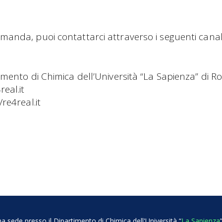
manda, puoi contattarci attraverso i seguenti canali
timento di Chimica dell’Università “La Sapienza” di 
real.it
/re4real.it
a sede presso il Dipartimento di Chimica dell'Università “
La Sapienza