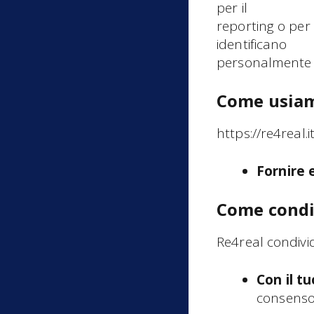
per il
reporting o per 
identificano
personalmente 
Come usiam
https://re4real.i
Fornire 
Come condi
Re4real condivid
Con il t
consenso