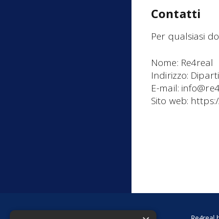
Contatti
Per qualsiasi do
Nome: Re4real
Indirizzo: Dipar
E-mail: info@re4
Sito web: https:/
Re4real h