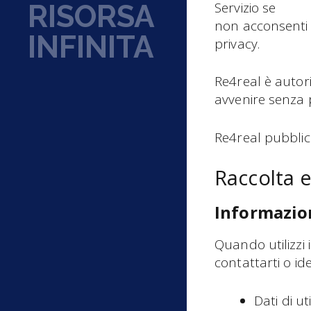
RISORSA
Servizio se
non acconsenti a
INFINITA
privacy.
Re4real è autor
avvenire senza 
Re4real pubblich
Raccolta e
Informazion
Quando utilizzi i
contattarti o ide
Dati di ut