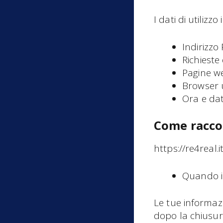
I dati di utiliz
Indirizzo
Richieste
Pagine we
Browser u
Ora e dat
Come racco
https://re4real.
Quando in
Le tue informaz
dopo la chiusur