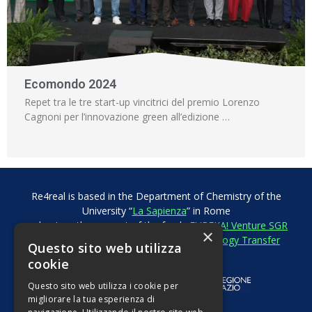
Ecomondo 2024
Repet tra le tre start-up vincitrici del premio Lorenzo
Cagnoni per l’innovazione green all’edizione …
Re4real is based in the Department of Chemistry of the
University “
La Sapienza
” in Rome
and enjoys the support of the funds
EUREKA! Venture SGR
×
and
T4P
and of the
CDP National Technology Transfer
Questo sito web utilizza
Center.
cookie
Questo sito web utilizza i cookie per
migliorare la tua esperienza di